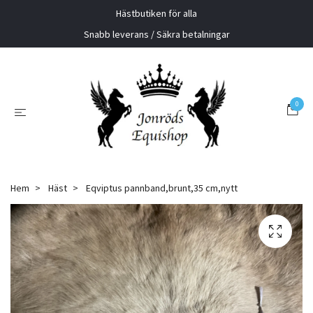
Hästbutiken för alla
Snabb leverans / Säkra betalningar
0
Hem
Häst
Eqviptus pannband,brunt,35 cm,nytt