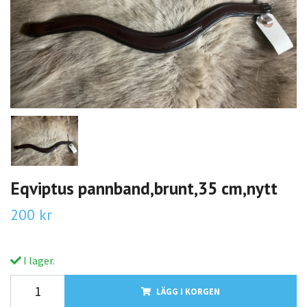
Eqviptus pannband,brunt,35 cm,nytt
200 kr
I lager.
LÄGG I KORGEN