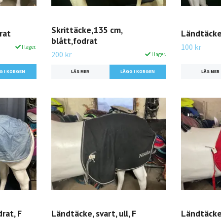
Skrittäcke,135 cm,
rat
Ländtäcke,
blått,fodrat
100 kr
I lager.
200 kr
I lager.
LÄS MER
LÄS MER
rat, F
Ländtäcke, svart, ull, F
Ländtäcke,