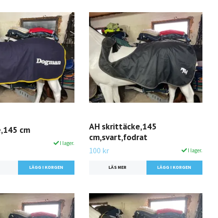
AH skrittäcke,145
,145 cm
cm,svart,fodrat
I lager.
100 kr
I lager.
LÄS MER