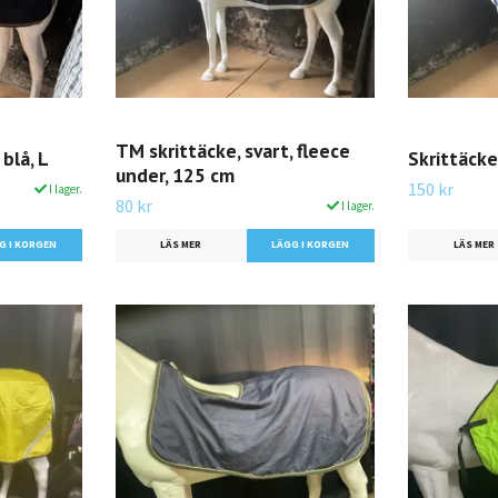
TM skrittäcke, svart, fleece
 blå, L
Skrittäcke, 
under, 125 cm
150 kr
I lager.
80 kr
I lager.
LÄS MER
LÄS MER