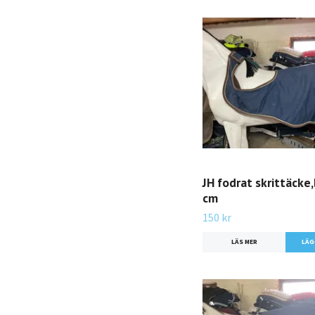
JH fodrat skrittäcke
cm
150 kr
LÄS MER