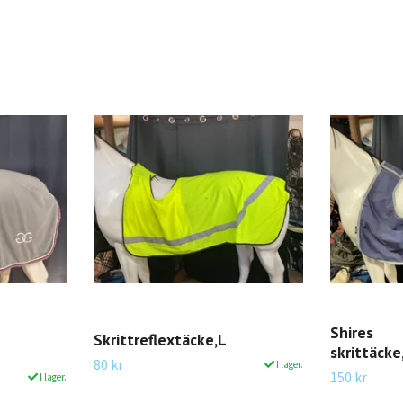
Shires
Skrittreflextäcke,L
skrittäcke
80 kr
I lager.
150 kr
I lager.