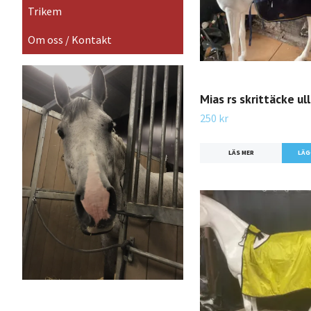
Trikem
Om oss / Kontakt
Mias rs skrittäcke ull
250 kr
LÄS MER