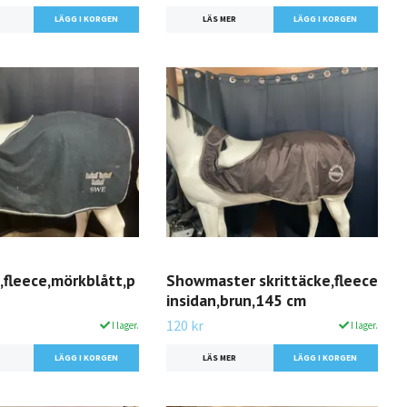
LÄS MER
,fleece,mörkblått,p
Showmaster skrittäcke,fleece
insidan,brun,145 cm
120 kr
I lager.
I lager.
LÄS MER