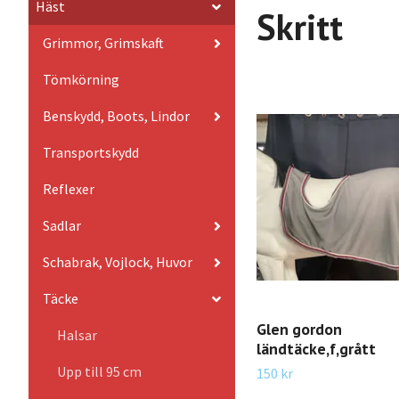
Häst
Skritt
Grimmor, Grimskaft
Tömkörning
Benskydd, Boots, Lindor
Transportskydd
Reflexer
Sadlar
Schabrak, Vojlock, Huvor
Täcke
Glen gordon
Halsar
ländtäcke,f,grått
Upp till 95 cm
150 kr