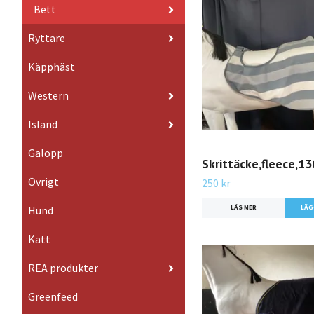
Bett
Ryttare
Käpphäst
Western
Island
Galopp
Skrittäcke,fleece,1
Övrigt
250 kr
LÄS MER
Hund
Katt
REA produkter
Greenfeed