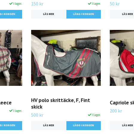
150 kr
50 kr
I lager.
I lager.
LÄS MER
LÄS MER
HV polo skrittäcke, F, Fint
fleece
Capriole sk
skick
200 kr
I lager.
500 kr
I lager.
LÄS MER
LÄS MER