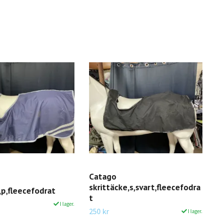
Catago
skrittäcke,s,svart,fleecefodra
,p,fleecefodrat
t
I lager.
250 kr
I lager.