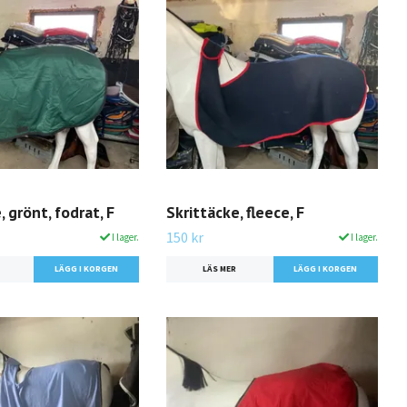
 grönt, fodrat, F
Skrittäcke, fleece, F
150 kr
I lager.
I lager.
LÄS MER