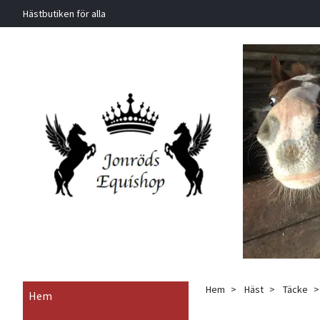
Hästbutiken för alla
Hem
Häst
Täcke
Hem