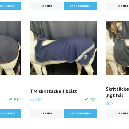
LÄS MER
LÄS MER
Skrittäcke
TM skrittäcke,f,blått
,ngt hål
150 kr
I lager.
I lager.
80 kr
LÄS MER
LÄS MER