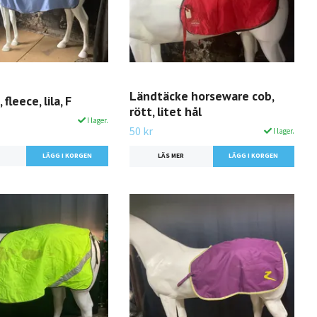
Ländtäcke horseware cob,
fleece, lila, F
rött, litet hål
I lager.
50 kr
I lager.
LÄS MER