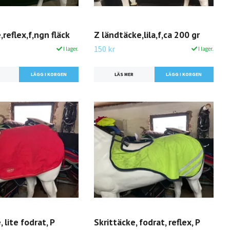
reflex,f,ngn fläck
Z ländtäcke,lila,f,ca 200 gr
150 kr
I lager.
I lager.
LÄS MER
 lite fodrat, P
Skrittäcke, fodrat, reflex, P