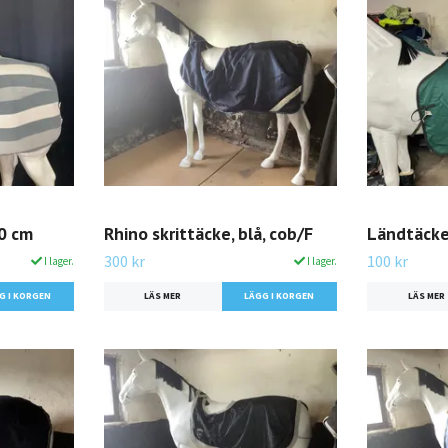
30 cm
Rhino skrittäcke, blå, cob/F
Ländtäcke,
300 kr
100 kr
I lager.
I lager.
LÄS MER
LÄS MER