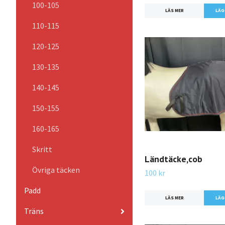
100-105
LÄS MER
110-115
120-125
130-135
140-145
150-155
160-165
Skritt
Ländtäcke,cob
Övriga täcken
100 kr
Padd
LÄS MER
Träns