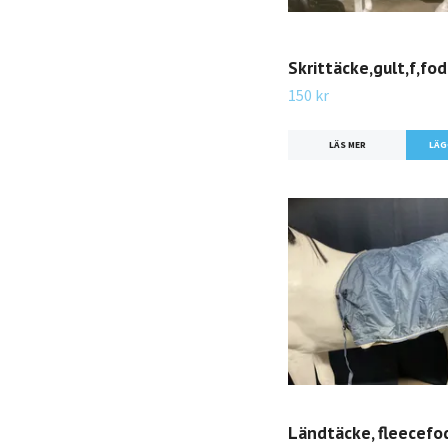
Skrittäcke,gult,f,fod
150 kr
LÄS MER
Ländtäcke, fleecefod