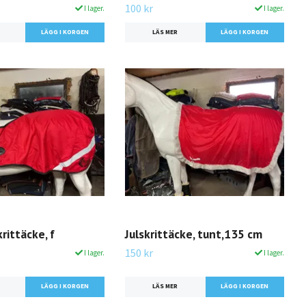
100 kr
I lager.
I lager.
LÄS MER
rittäcke, f
Julskrittäcke, tunt,135 cm
150 kr
I lager.
I lager.
LÄS MER