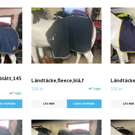
,blått,145
Ländtäcke,fleece,blå,f
Ländtäcke
100 kr
100 kr
I lager.
I lager.
LÄS MER
LÄS MER