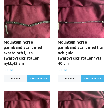
Mountain horse
Mountain horse
pannband,svart med
pannband,svart med lila
svarta och ljusa
och guld
swarovskikristaller,
swarovskikristaller,nytt,
nytt,42 cm
40 cm
500 kr
500 kr
LÄS MER
LÄS MER