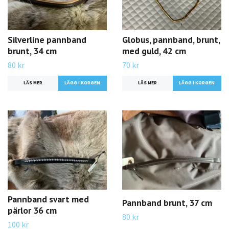
Silverline pannband
Globus, pannband, brunt,
brunt, 34 cm
med guld, 42 cm
80 kr
70 kr
LÄS MER
LÄS MER
Pannband svart med
Pannband brunt, 37 cm
pärlor 36 cm
80 kr
100 kr