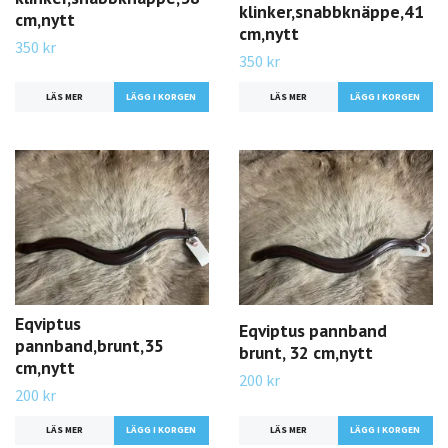
klinker,snabbknäppe,41
cm,nytt
cm,nytt
350 kr
350 kr
LÄS MER
LÄS MER
Eqviptus
Eqviptus pannband
pannband,brunt,35
brunt, 32 cm,nytt
cm,nytt
200 kr
200 kr
LÄS MER
LÄS MER