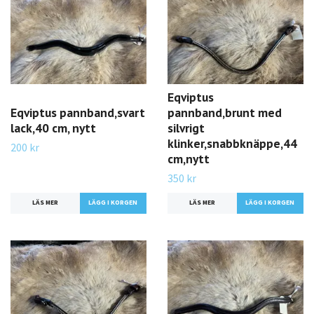
Eqviptus
Eqviptus pannband,svart
pannband,brunt med
lack,40 cm, nytt
silvrigt
klinker,snabbknäppe,44
200 kr
cm,nytt
350 kr
LÄS MER
LÄS MER