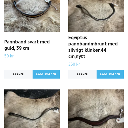
Eqviptus
Pannband svart med
pannbandmbrunt med
guld, 39 cm
silvrigt klinker,44
50 kr
cm,nytt
350 kr
LÄS MER
LÄS MER