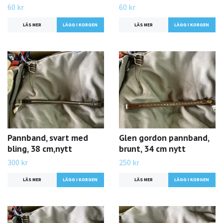
60 kr
60 kr
LÄS MER
LÄS MER
Pannband, svart med
Glen gordon pannband,
bling, 38 cm,nytt
brunt, 34 cm nytt
300 kr
250 kr
LÄS MER
LÄS MER