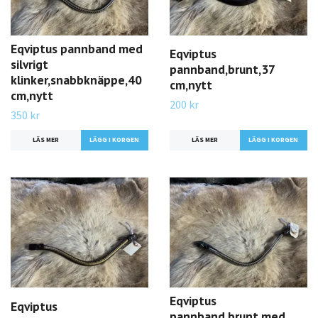
Eqviptus pannband med
Eqviptus
silvrigt
pannband,brunt,37
klinker,snabbknäppe,40
cm,nytt
cm,nytt
200 kr
350 kr
LÄS MER
LÄS MER
Eqviptus
Eqviptus
pannband,brunt med