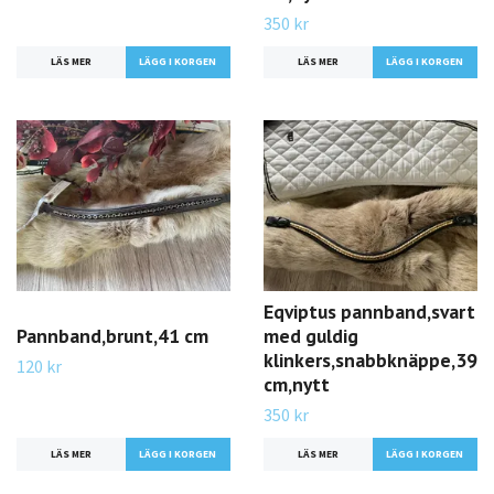
350 kr
LÄS MER
LÄS MER
Eqviptus pannband,svart
Pannband,brunt,41 cm
med guldig
klinkers,snabbknäppe,39
120 kr
cm,nytt
350 kr
LÄS MER
LÄS MER