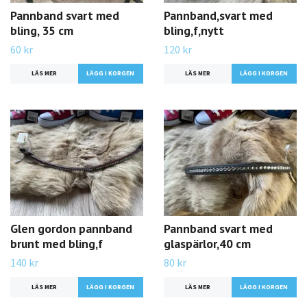
Pannband svart med
Pannband,svart med
bling, 35 cm
bling,f,nytt
60 kr
120 kr
LÄS MER
LÄS MER
Glen gordon pannband
Pannband svart med
brunt med bling,f
glaspärlor,40 cm
140 kr
80 kr
LÄS MER
LÄS MER