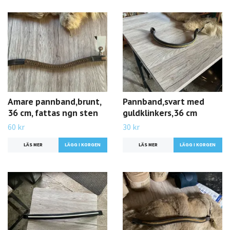
Amare pannband,brunt,
Pannband,svart med
36 cm, fattas ngn sten
guldklinkers,36 cm
60 kr
30 kr
LÄS MER
LÄS MER