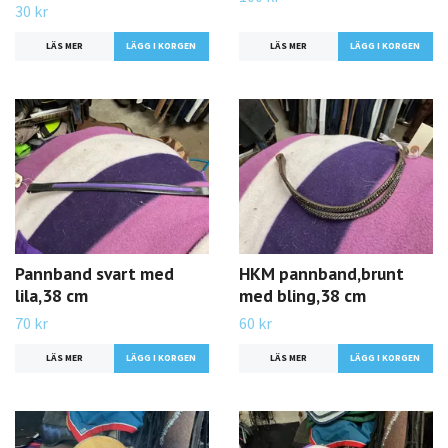
30 kr
LÄS MER
LÄS MER
Pannband svart med
HKM pannband,brunt
lila,38 cm
med bling,38 cm
70 kr
60 kr
LÄS MER
LÄS MER