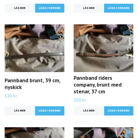
LÄS MER
LÄS MER
Pannband riders
Pannband brunt, 39 cm,
company, brunt med
nyskick
stenar, 37 cm
120 kr
100 kr
LÄS MER
LÄS MER