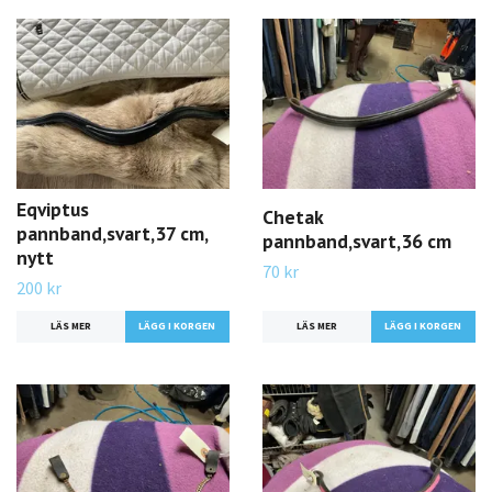
Eqviptus
Chetak
pannband,svart,37 cm,
pannband,svart,36 cm
nytt
70 kr
200 kr
LÄS MER
LÄS MER