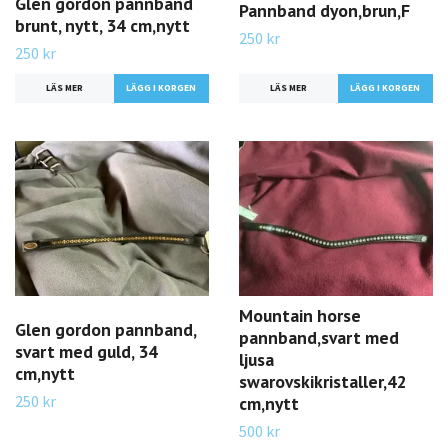
Glen gordon pannband
Pannband dyon,brun,F
brunt, nytt, 34 cm,nytt
250 kr
250 kr
LÄS MER
LÄS MER
Mountain horse
Glen gordon pannband,
pannband,svart med
svart med guld, 34
ljusa
cm,nytt
swarovskikristaller,42
250 kr
cm,nytt
500 kr