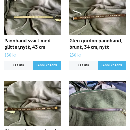
Pannband svart med
Glen gordon pannband,
glitter,nytt, 43 cm
brunt, 34 cm, nytt
150 kr
250 kr
LÄS MER
LÄS MER