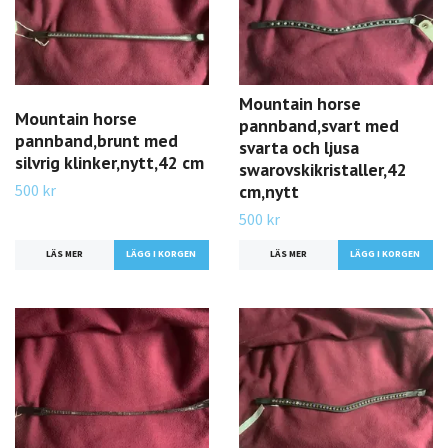
Mountain horse
Mountain horse
pannband,svart med
pannband,brunt med
svarta och ljusa
silvrig klinker,nytt,42 cm
swarovskikristaller,42
500 kr
cm,nytt
500 kr
LÄS MER
LÄS MER