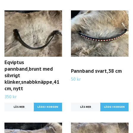
Eqviptus
pannband,brunt med
Pannband svart,38 cm
silvrigt
50 kr
klinker,snabbknäppe,41
cm, nytt
350 kr
LÄS MER
LÄS MER