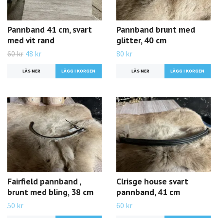
Pannband 41 cm, svart
Pannband brunt med
med vit rand
glitter, 40 cm
60 kr
48 kr
80 kr
LÄS MER
LÄS MER
Fairfield pannband ,
Clrisge house svart
brunt med bling, 38 cm
pannband, 41 cm
50 kr
60 kr