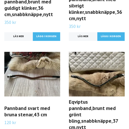
pannband,brunt med
silvrigt
guldigt klinker,36
klinker,snabbknäppe,36
cm,snabbknäppe,nytt
cm,nytt
350 kr
350 kr
LÄS MER
LÄS MER
Eqviptus
Pannband svart med
pannband,brunt med
bruna stenar,43 cm
grönt
bling,snabbknäppe,37
120 kr
cm,nytt