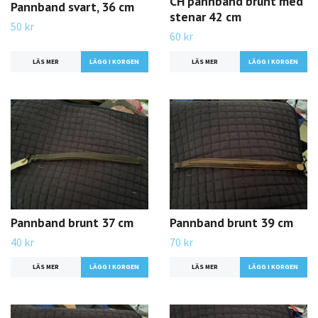
CH pannband brunt med
Pannband svart, 36 cm
stenar 42 cm
50 kr
60 kr
LÄS MER
LÄS MER
Pannband brunt 37 cm
Pannband brunt 39 cm
40 kr
70 kr
LÄS MER
LÄS MER