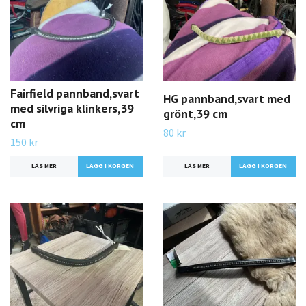
Fairfield pannband,svart
HG pannband,svart med
med silvriga klinkers,39
grönt,39 cm
cm
80 kr
150 kr
LÄS MER
LÄS MER