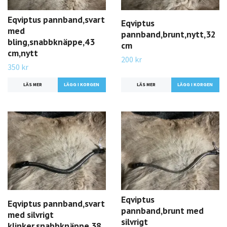
Eqviptus pannband,svart
Eqviptus
med
pannband,brunt,nytt,32
bling,snabbknäppe,43
cm
cm,nytt
200 kr
350 kr
LÄS MER
LÄS MER
Eqviptus
Eqviptus pannband,svart
pannband,brunt med
med silvrigt
silvrigt
klinker,snabbknäppe,38