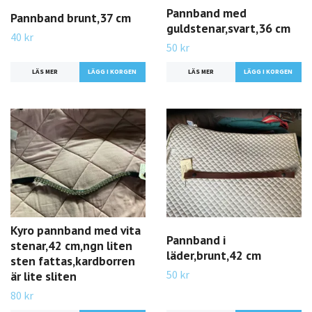
Pannband med
Pannband brunt,37 cm
guldstenar,svart,36 cm
40 kr
50 kr
LÄS MER
LÄS MER
Kyro pannband med vita
Pannband i
stenar,42 cm,ngn liten
läder,brunt,42 cm
sten fattas,kardborren
50 kr
är lite sliten
80 kr