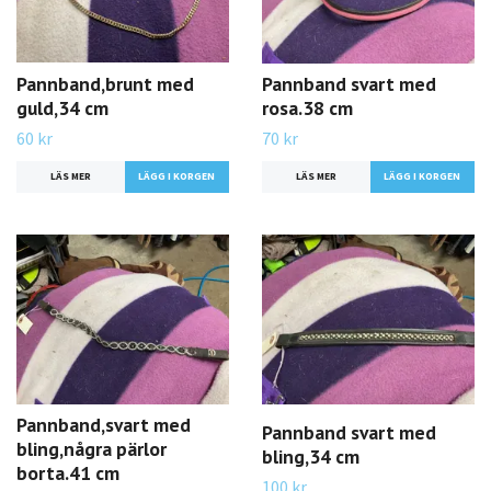
Pannband,brunt med
Pannband svart med
guld,34 cm
rosa.38 cm
60 kr
70 kr
LÄS MER
LÄS MER
Pannband,svart med
Pannband svart med
bling,några pärlor
bling,34 cm
borta.41 cm
100 kr