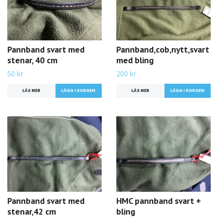
Pannband svart med
Pannband,cob,nytt,svart
stenar, 40 cm
med bling
50 kr
200 kr
LÄS MER
LÄS MER
Pannband svart med
HMC pannband svart +
stenar,42 cm
bling