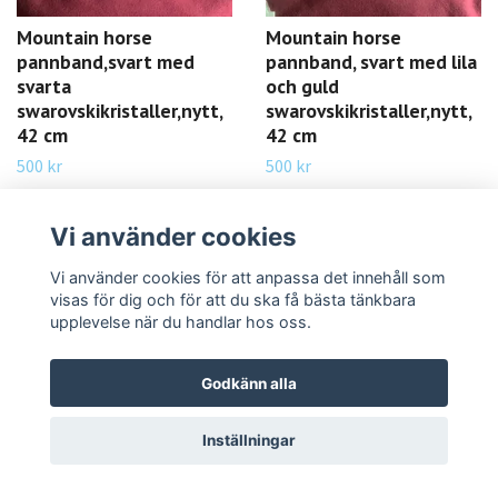
Mountain horse
Mountain horse
pannband,svart med
pannband, svart med lila
svarta
och guld
swarovskikristaller,nytt,
swarovskikristaller,nytt,
42 cm
42 cm
500 kr
500 kr
LÄS MER
LÄS MER
Vi använder cookies
Vi använder cookies för att anpassa det innehåll som
visas för dig och för att du ska få bästa tänkbara
upplevelse när du handlar hos oss.
Godkänn alla
Inställningar
Mountain horse
Mountainhorse
pannband,svart med
pannband,svart och vita