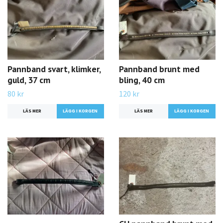
Pannband svart, klimker,
Pannband brunt med
guld, 37 cm
bling, 40 cm
80 kr
120 kr
LÄS MER
LÄS MER