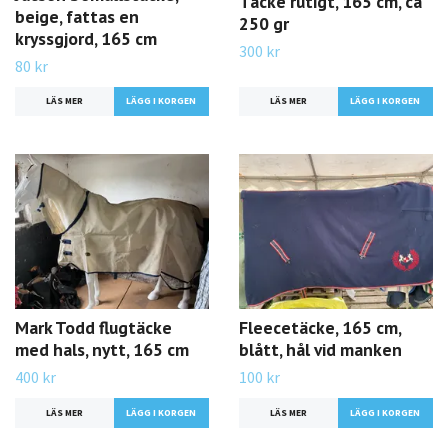
Täcke rutigt, 165 cm, ca
beige, fattas en
250 gr
kryssgjord, 165 cm
300 kr
80 kr
LÄS MER
LÄS MER
Mark Todd flugtäcke
Fleecetäcke, 165 cm,
med hals, nytt, 165 cm
blått, hål vid manken
400 kr
100 kr
LÄS MER
LÄS MER