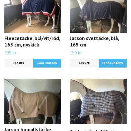
Fleecetäcke, blå/vit/röd,
Jacson svettäcke, blå,
165 cm, nyskick
165 cm
399 kr
150 kr
LÄS MER
LÄS MER
Jacson bomullstäcke,