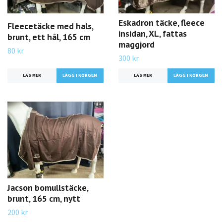
Eskadron täcke, fleece
Fleecetäcke med hals,
insidan, XL, fattas
brunt, ett hål, 165 cm
maggjord
80 kr
300 kr
LÄS MER
LÄS MER
Jacson bomullstäcke,
brunt, 165 cm, nytt
200 kr