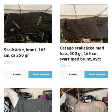
Catago stalltäcke med
Stalltäcke, brunt, 165
hals, 500 gr, 165 cm,
cm, ca 250 gr
svart med brunt, nytt
300 kr
700 kr
LÄS MER
LÄS MER