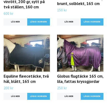
vinrött, 200 gr, sytt på
brunt, solblekt, 165 cm
två ställen, 160 cm
150 kr
600 kr
LÄS MER
LÄS MER
Equiline fleecetäcke, två
Globus flugtäcke 165 cm,
hål, blått, 165 cm
lila, fattas kryssgjordar
200 kr
250 kr
LÄS MER
LÄS MER