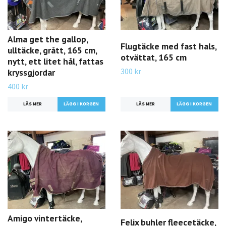
Alma get the gallop,
Flugtäcke med fast hals,
ulltäcke, grått, 165 cm,
otvättat, 165 cm
nytt, ett litet hål, fattas
300 kr
kryssgjordar
400 kr
LÄS MER
LÄS MER
Amigo vintertäcke,
Felix buhler fleecetäcke,