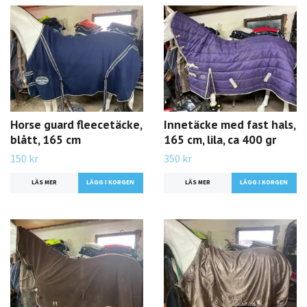
Horse guard fleecetäcke,
Innetäcke med fast hals,
blått, 165 cm
165 cm, lila, ca 400 gr
150 kr
350 kr
LÄS MER
LÄS MER