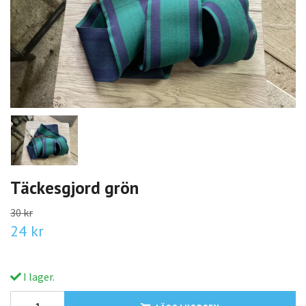
Täckesgjord grön
30 kr
24 kr
I lager.