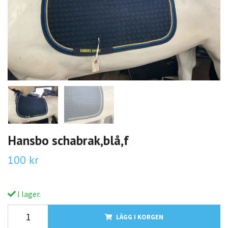
Hansbo schabrak,blå,f
100 kr
I lager.
LÄGG I KORGEN