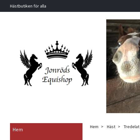
Hästbutiken för alla
Hem
Häst
Tredelat
Hem