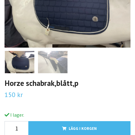
Horze schabrak,blått,p
150 kr
I lager.
LÄGG I KORGEN