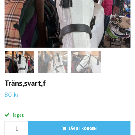
Träns,svart,f
80 kr
I lager.
LÄGG I KORGEN