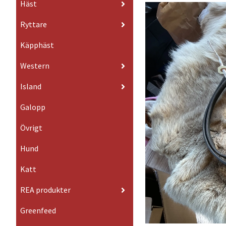
Häst
Ryttare
Käpphäst
Western
Island
Galopp
Övrigt
Hund
Katt
REA produkter
Greenfeed