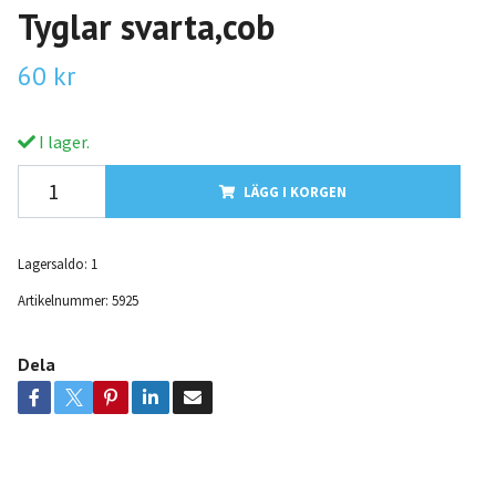
Tyglar svarta,cob
60 kr
I lager.
LÄGG I KORGEN
Lagersaldo:
1
Artikelnummer:
5925
Dela