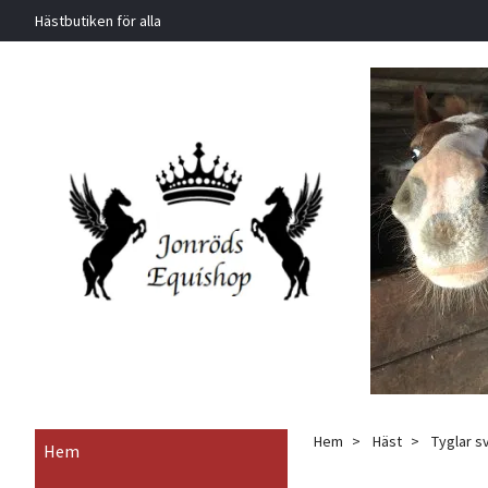
Hästbutiken för alla
Hem
Häst
Tyglar s
Hem