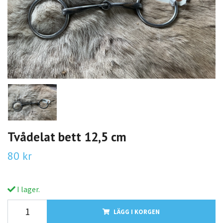
Tvådelat bett 12,5 cm
80 kr
I lager.
LÄGG I KORGEN