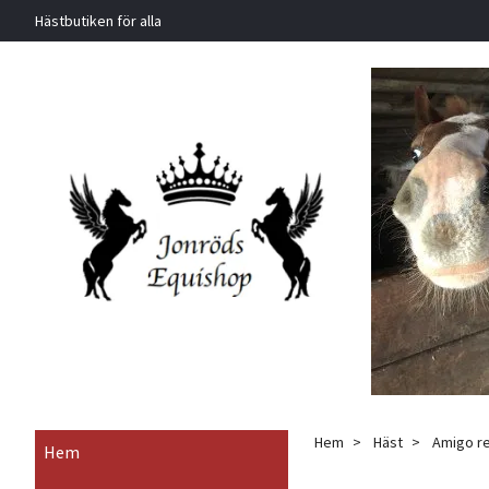
Hästbutiken för alla
Hem
Häst
Amigo re
Hem