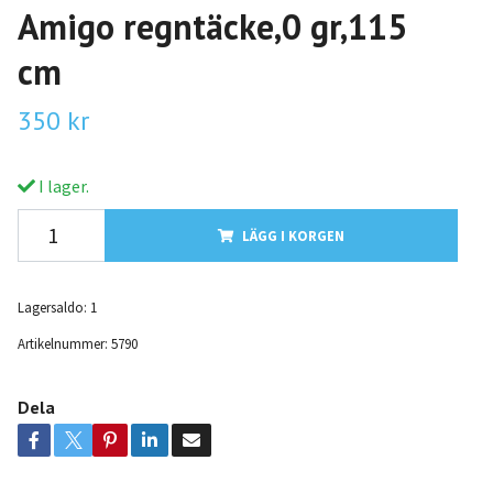
Amigo regntäcke,0 gr,115
cm
350 kr
I lager.
LÄGG I KORGEN
Lagersaldo:
1
Artikelnummer:
5790
Dela