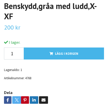
Benskydd,gråa med ludd,X-
XF
200 kr
I lager.
LÄGG I KORGEN
Lagersaldo:
1
Artikelnummer:
4768
Dela