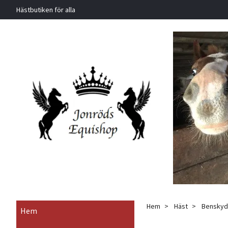
Hästbutiken för alla
Hem
Häst
Benskydd
Hem