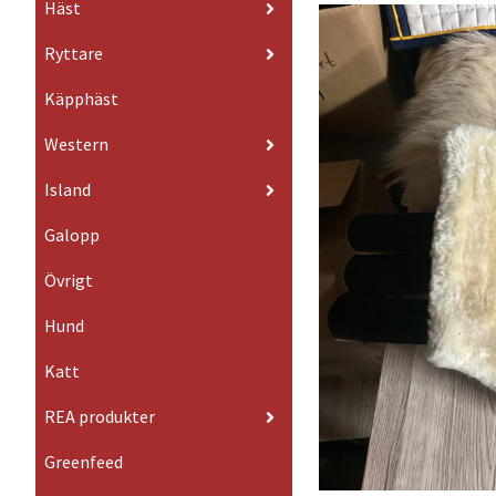
Häst
Ryttare
Käpphäst
Western
Island
Galopp
Övrigt
Hund
Katt
REA produkter
Greenfeed