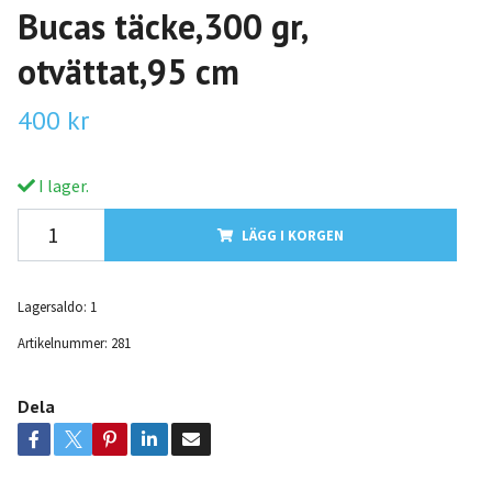
Bucas täcke,300 gr,
otvättat,95 cm
400 kr
I lager.
LÄGG I KORGEN
Lagersaldo:
1
Artikelnummer:
281
Dela