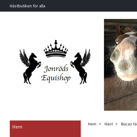
Hästbutiken för alla
Hem
Häst
Bucas tä
Hem