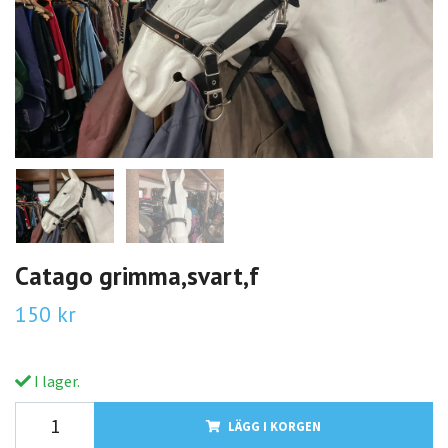
Catago grimma,svart,f
150 kr
I lager.
LÄGG I KORGEN