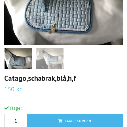
Catago,schabrak,blå,h,f
150 kr
I lager.
LÄGG I KORGEN