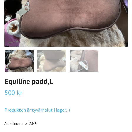
Equiline padd,L
500 kr
Produkten är tyvärr slut i lager. :(
Artikelnummer:
5543