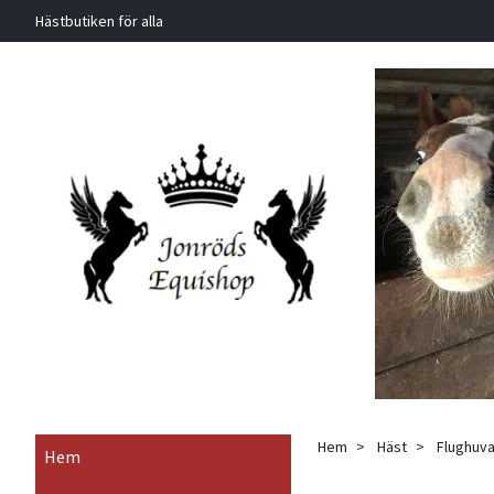
Hästbutiken för alla
Hem
Häst
Flughuva
Hem