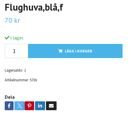
Flughuva,blå,f
70 kr
I lager.
LÄGG I KORGEN
Lagersaldo:
1
Artikelnummer:
5736
Dela