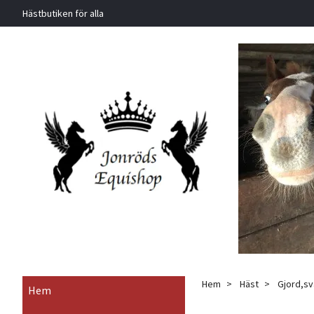
Hästbutiken för alla
Hem
Häst
Gjord,sv
Hem