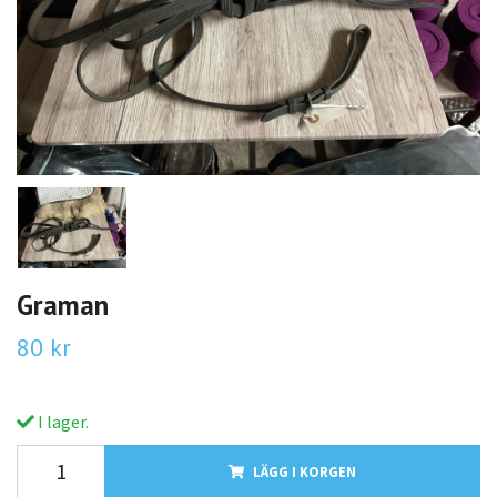
Graman
80 kr
I lager.
LÄGG I KORGEN