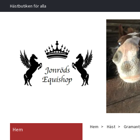
Hästbutiken för alla
Hem
Häst
Gramanty
Hem