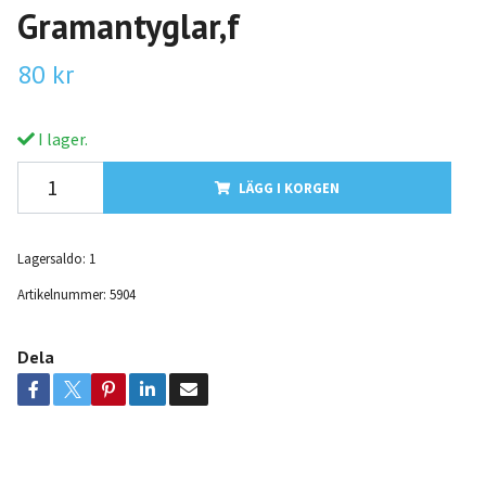
Gramantyglar,f
80 kr
I lager.
LÄGG I KORGEN
Lagersaldo:
1
Artikelnummer:
5904
Dela