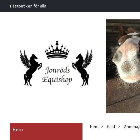
Hästbutiken för alla
Hem
Häst
Grimma,r
Hem