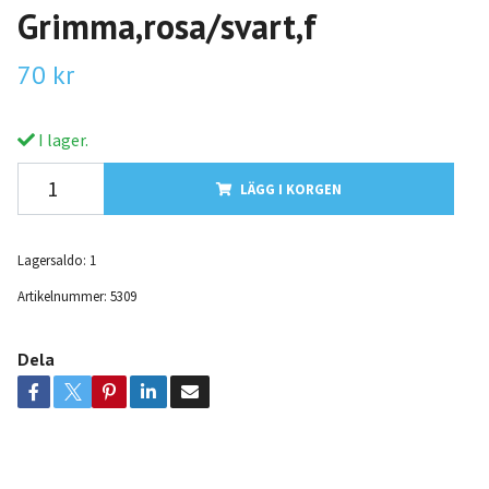
Grimma,rosa/svart,f
70 kr
I lager.
LÄGG I KORGEN
Lagersaldo:
1
Artikelnummer:
5309
Dela