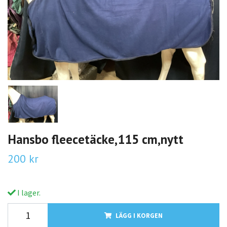
Hansbo fleecetäcke,115 cm,nytt
200 kr
I lager.
LÄGG I KORGEN