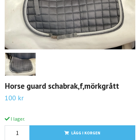
Horse guard schabrak,f,mörkgrått
100 kr
I lager.
LÄGG I KORGEN