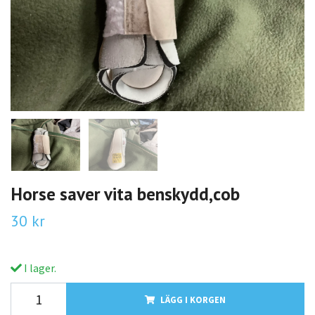
Horse saver vita benskydd,cob
30 kr
I lager.
LÄGG I KORGEN