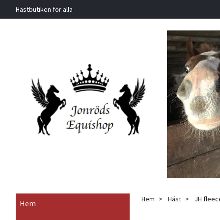
Hästbutiken för alla
Hem
Häst
JH fleec
Hem