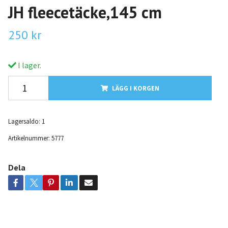
JH fleecetäcke,145 cm
250 kr
I lager.
LÄGG I KORGEN
Lagersaldo:
1
Artikelnummer:
5777
Dela