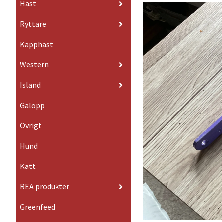
Häst
Ryttare
Käpphäst
Western
Island
Galopp
Övrigt
Hund
Katt
REA produkter
Greenfeed