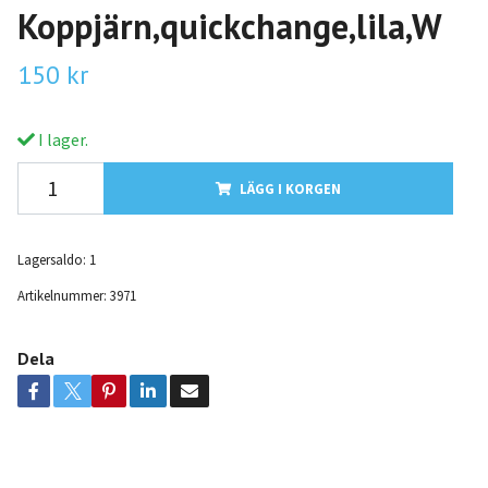
Koppjärn,quickchange,lila,W
150 kr
I lager.
LÄGG I KORGEN
Lagersaldo:
1
Artikelnummer:
3971
Dela