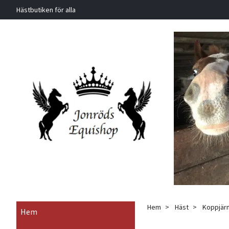
Hästbutiken för alla
Hem
Häst
Koppjärn
Hem