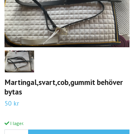
Martingal,svart,cob,gummit behöver
bytas
50 kr
I lager.