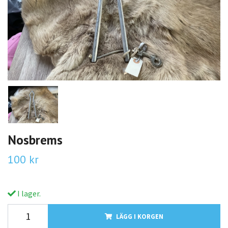
Nosbrems
100 kr
I lager.
LÄGG I KORGEN