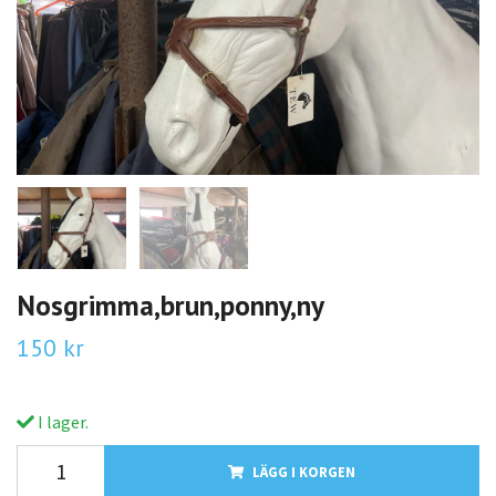
Nosgrimma,brun,ponny,ny
150 kr
I lager.
LÄGG I KORGEN