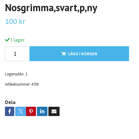
Nosgrimma,svart,p,ny
100 kr
I lager.
LÄGG I KORGEN
Lagersaldo:
1
Artikelnummer:
4705
Dela