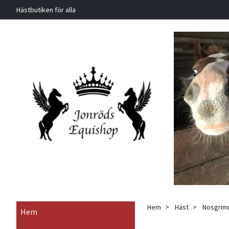
Hästbutiken för alla
Hem
Häst
Nosgrimm
Hem