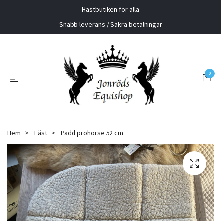
Hästbutiken för alla
Snabb leverans / Säkra betalningar
0
Hem
Häst
Padd prohorse 52 cm