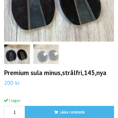
Premium sula minus,strålfri,145,nya
200 kr
I lager.
LÄGG I KORGEN