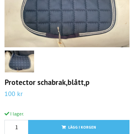
Protector schabrak,blått,p
100 kr
I lager.
LÄGG I KORGEN