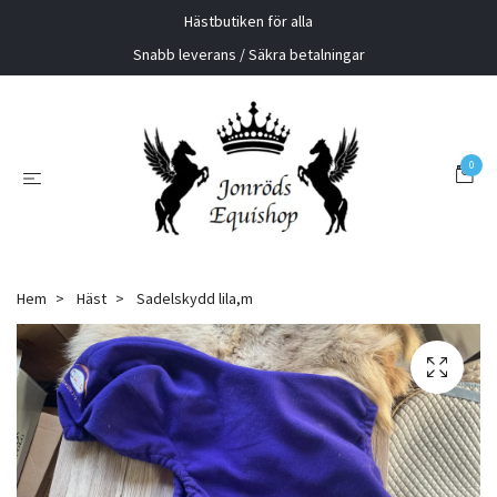
Hästbutiken för alla
Snabb leverans / Säkra betalningar
0
Hem
Häst
Sadelskydd lila,m