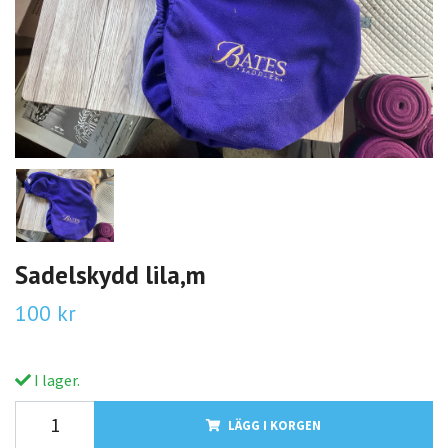
Sadelskydd lila,m
100 kr
I lager.
LÄGG I KORGEN