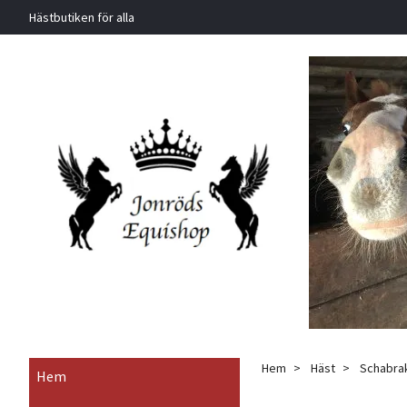
Hästbutiken för alla
Hem
Häst
Schabrak
Hem