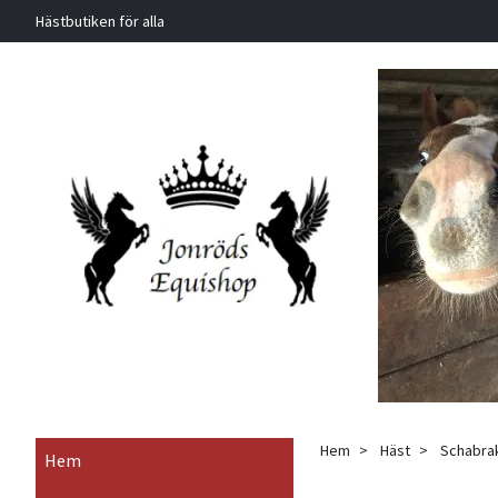
Hästbutiken för alla
Hem
Häst
Schabrak,
Hem