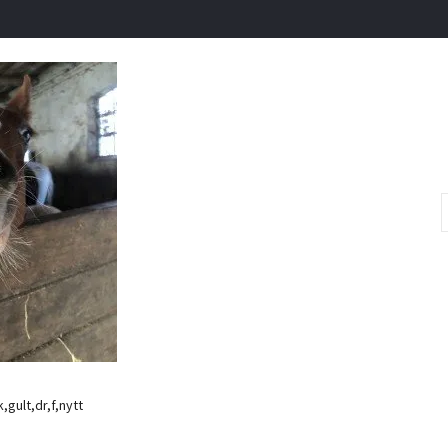
gult,dr,f,nytt