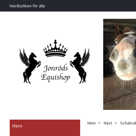
Hästbutiken för alla
Hem
Häst
Schabrak
Hem