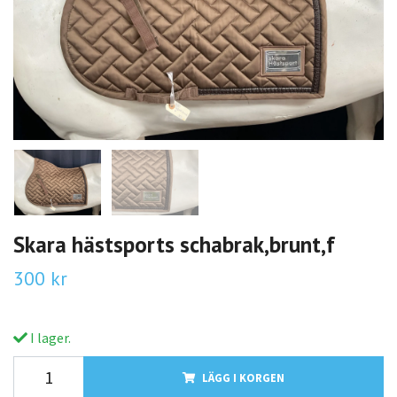
Skara hästsports schabrak,brunt,f
300 kr
I lager.
LÄGG I KORGEN