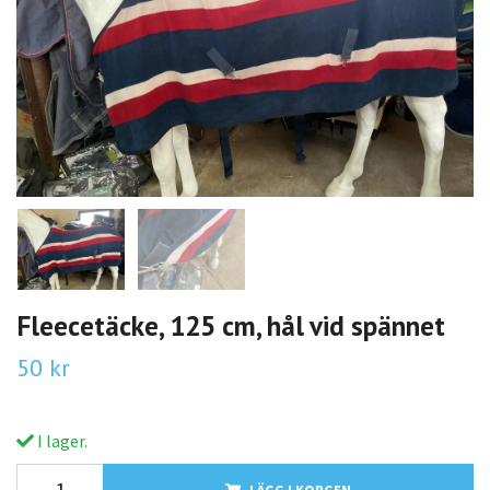
Fleecetäcke, 125 cm, hål vid spännet
50 kr
I lager.
LÄGG I KORGEN