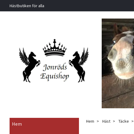
Hästbutiken för alla
Hem
Häst
Täcke
Hem