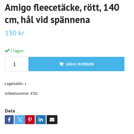
Amigo fleecetäcke, rött, 140
cm, hål vid spännena
150 kr
I lager.
LÄGG I KORGEN
Lagersaldo:
1
Artikelnummer:
4702
Dela