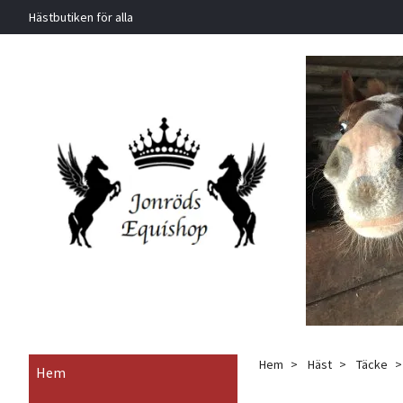
Hästbutiken för alla
Hem
Häst
Täcke
Hem