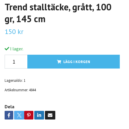
Trend stalltäcke, grått, 100
gr, 145 cm
150 kr
I lager.
LÄGG I KORGEN
Lagersaldo:
1
Artikelnummer:
4844
Dela