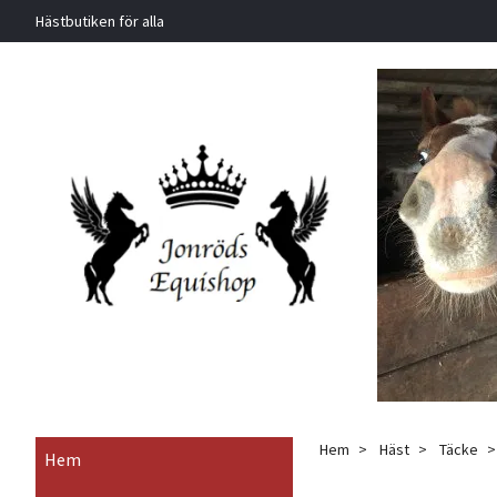
Hästbutiken för alla
Hem
Häst
Täcke
Hem