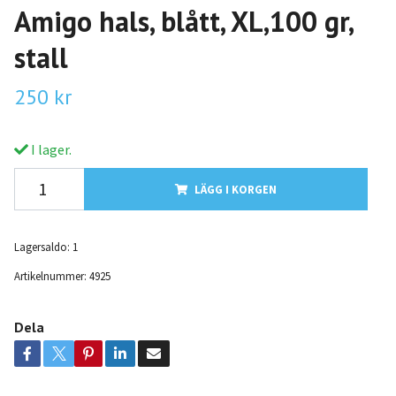
Amigo hals, blått, XL,100 gr,
stall
250 kr
I lager.
LÄGG I KORGEN
Lagersaldo:
1
Artikelnummer:
4925
Dela