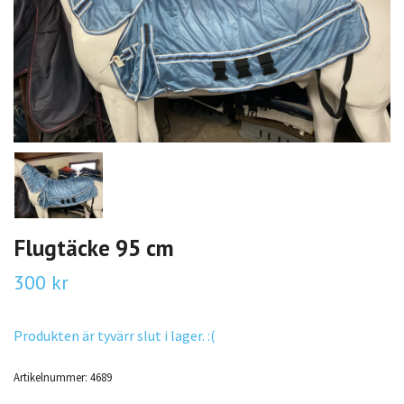
Flugtäcke 95 cm
300 kr
Produkten är tyvärr slut i lager. :(
Artikelnummer:
4689