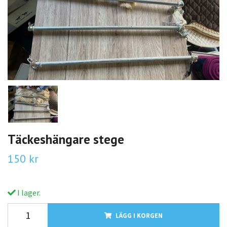
Täckeshängare stege
150 kr
I lager.
LÄGG I KORGEN