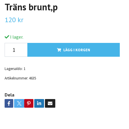
Träns brunt,p
120 kr
I lager.
LÄGG I KORGEN
Lagersaldo:
1
Artikelnummer:
4635
Dela