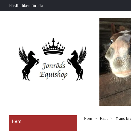
Hästbutiken för alla
Hem
Häst
Träns br
Hem