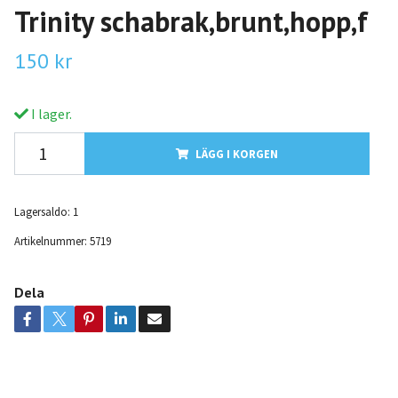
Trinity schabrak,brunt,hopp,f
150 kr
I lager.
LÄGG I KORGEN
Lagersaldo:
1
Artikelnummer:
5719
Dela