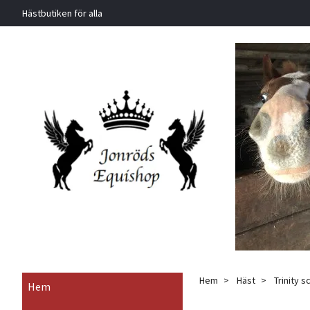
Hästbutiken för alla
Hem
Häst
Trinity s
Hem