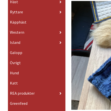
Häst
Ryttare
Käpphäst
Western
Island
Galopp
Övrigt
Hund
Katt
REA produkter
Greenfeed