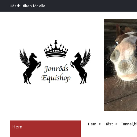
Hästbutiken för alla
Hem
Häst
Tunnel,b
Hem