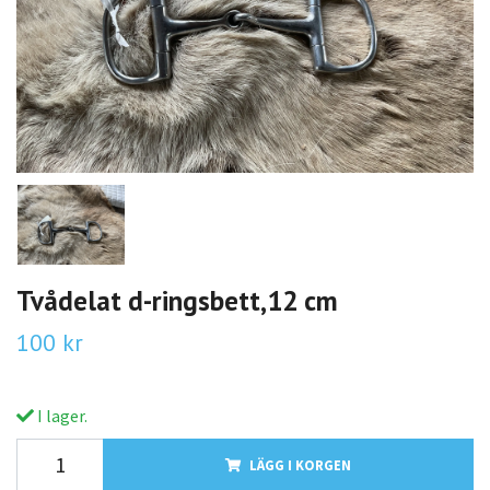
Tvådelat d-ringsbett,12 cm
100 kr
I lager.
LÄGG I KORGEN