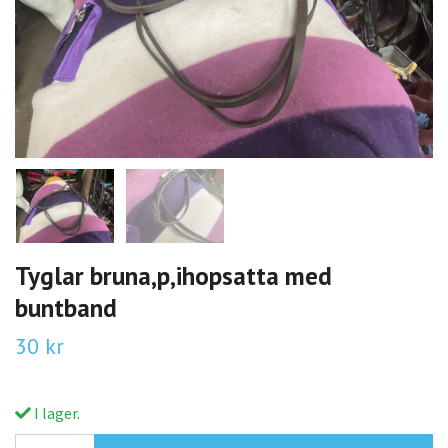
Tyglar bruna,p,ihopsatta med
buntband
30 kr
I lager.